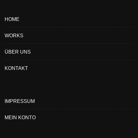
HOME
Lipton – Black Tea
WORKS
ÜBER UNS
Nestlé – Lion
KONTAKT
Falken Öl
IMPRESSUM
Asabi – L’Omerta
MEIN KONTO