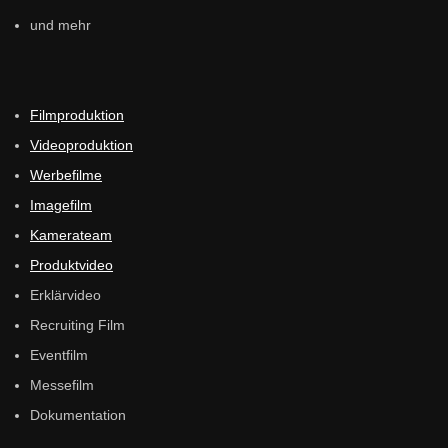
Plan B
und mehr
Filmproduktion
ASABI® – I have a secret
Videoproduktion
Werbefilme
Imagefilm
Walid Awad – SF
Kamerateam
Produktvideo
Erklärvideo
Peek & Cloppenburg
Recruiting Film
Eventfilm
Messefilm
Dokumentation
Pepsi Max – Lemon