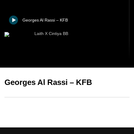
Georges Al Rassi – KFB
Laith X Cintiya BB
D1llo Hevalamin
Georges Al Rassi – KFB
Rabih Hamdi – Bot min Algehre
Sparkasse – Darum Sind wir Gut