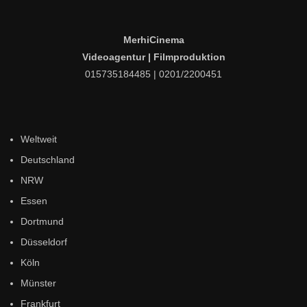
MerhiCinema
Besnik Gjakova – Sa Gjynah
Videoagentur | Filmproduktion
015735184485 | 0201/2200451
Adham Marwan – AW
Weltweit
Deutschland
NRW
George Al Rassi – Wahdik inti
Essen
Dortmund
Düsseldorf
Anis TS
Köln
Münster
Frankfurt